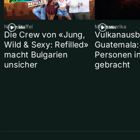
Neue Staffel
Mittelamerika
1 Min
1 Min
Die Crew von «Jung,
Vulkanausb
Wild & Sexy: Refilled»
Guatemala:
macht Bulgarien
Personen in
unsicher
gebracht