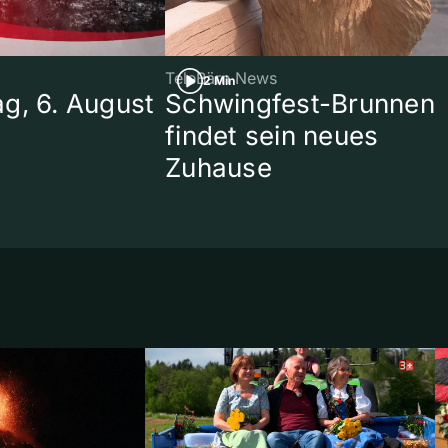
TeleBärn News
2 Min
g, 6. August
Schwingfest-Brunnen
findet sein neues
Zuhause