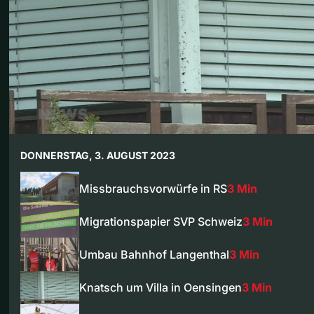
DONNERSTAG, 3. AUGUST 2023
Missbrauchsvorwürfe in RS
3 Min
Migrationspapier SVP Schweiz
3 Min
Umbau Bahnhof Langenthal
3 Min
Knatsch um Villa in Oensingen
3 Min