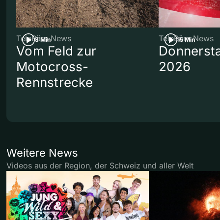
TeleBärn News
TeleBärn News
3 Min
15 Min
Vom Feld zur
Donnersta
Motocross-
2026
Rennstrecke
Weitere News
Videos aus der Region, der Schweiz und aller Welt