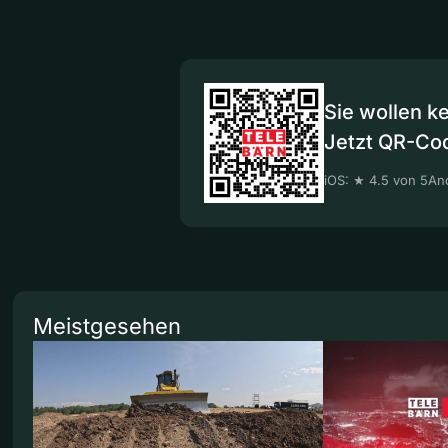
Sie wollen k
Jetzt QR-Co
iOS: ★ 4.5 von 5
And
Meistgesehen