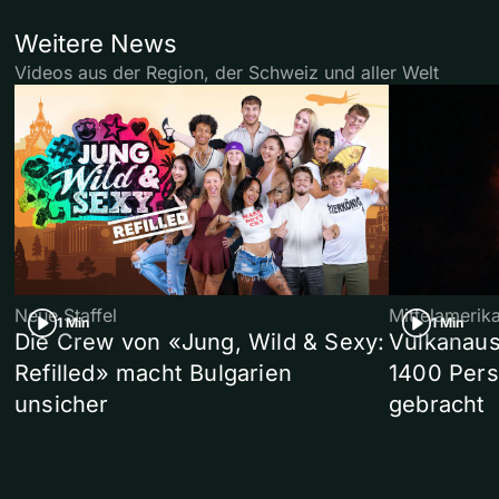
Weitere News
Videos aus der Region, der Schweiz und aller Welt
Neue Staffel
Mittelamerik
1 Min
1 Min
Die Crew von «Jung, Wild & Sexy:
Vulkanaus
Refilled» macht Bulgarien
1400 Pers
unsicher
gebracht