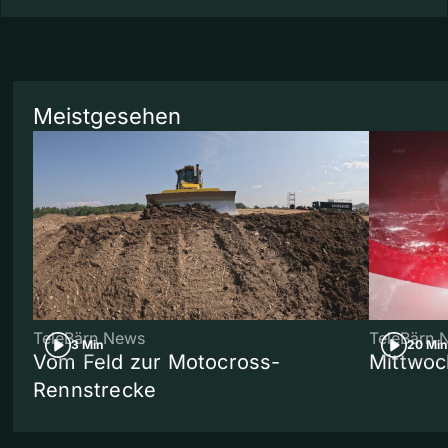
Meistgesehen
TeleBärn News
TeleBärn 
3 Min
20 Min
Vom Feld zur Motocross-
Mittwoc
Rennstrecke