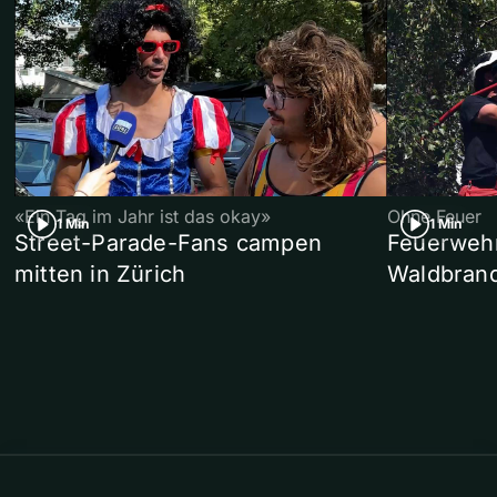
«Ein Tag im Jahr ist das okay»
Ohne Feuer
1 Min
1 Min
Street-Parade-Fans campen
Feuerwehr 
mitten in Zürich
Waldbrand