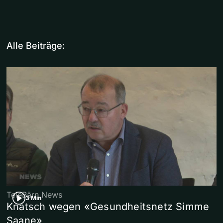
Alle Beiträge:
TeleBärn News
3 Min
Knatsch wegen «Gesundheitsnetz Simme
Saane»