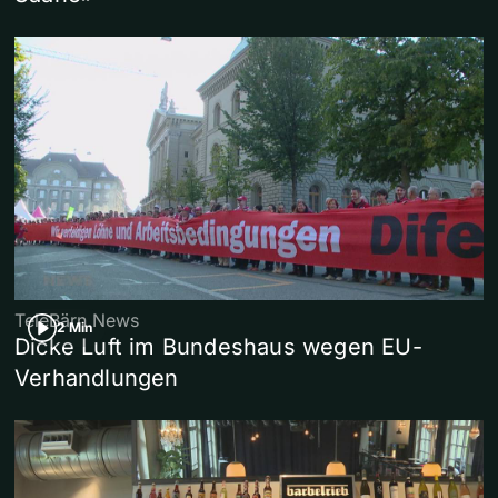
TeleBärn News
2 Min
Dicke Luft im Bundeshaus wegen EU-
Verhandlungen