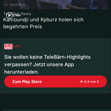
TeleBärn News
2 Min
Kambundji und Kyburz holen sich
begehrten Preis
TIPP
Sie wollen keine TeleBärn-Highlights
verpassen? Jetzt unsere App
herunterladen.
Zum Play Store
★ 4.4 von 5