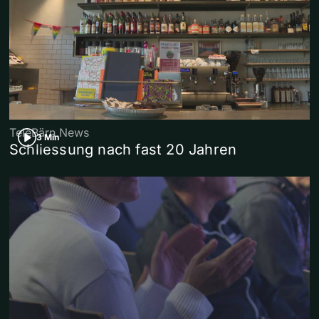
TeleBärn News
3 Min
Schliessung nach fast 20 Jahren