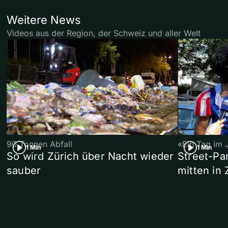
Weitere News
Videos aus der Region, der Schweiz und aller Welt
90 Tonnen Abfall
«Ein Tag im 
1 Min
1 Min
So wird Zürich über Nacht wieder
Street-P
sauber
mitten in 