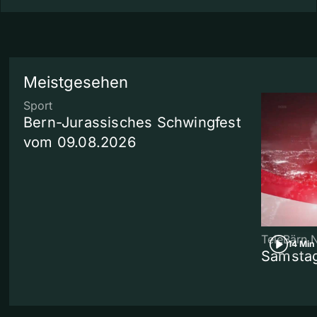
Meistgesehen
Sport
Bern-Jurassisches Schwingfest
vom 09.08.2026
TeleBärn 
14 Min
Samstag