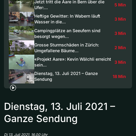
Jetzt tritt die Aare in Bern über die
5 Min
Ufer:…
Heftige Gewitter: In Wabern läuft
3 Min
Wasser in die…
Campingplätze an Seeufern sind
3 Min
besorgt wegen…
Grosse Sturmschäden in Zürich:
2 Min
Umgefallene Bäume…
«Projekt Aare»: Kevin Wälchli erreicht
3 Min
sein…
Dienstag, 13. Juli 2021 – Ganze
18 Min
Sendung
Dienstag, 13. Juli 2021 –
Ganze Sendung
Di 13. Juli 2021, 16.00 Uhr