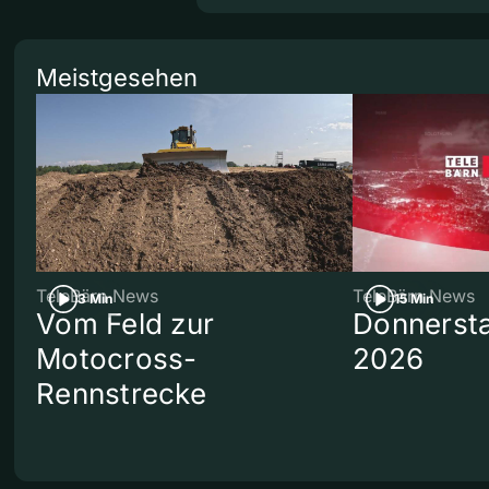
Meistgesehen
TeleBärn News
TeleBärn News
3 Min
15 Min
Vom Feld zur
Donnersta
Motocross-
2026
Rennstrecke