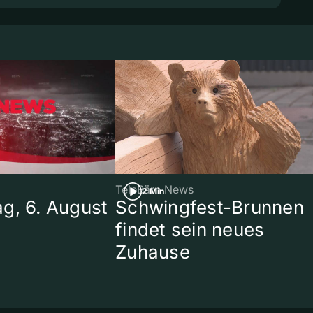
TeleBärn News
2 Min
g, 6. August
Schwingfest-Brunnen
findet sein neues
Zuhause