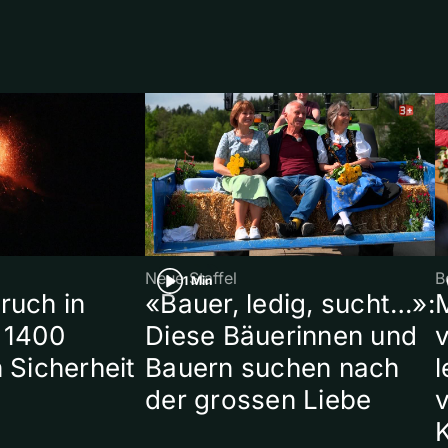
Neue Staffel
B
1 Min
ruch in
«Bauer, ledig, sucht…»:
 1400
Diese Bäuerinnen und
 Sicherheit
Bauern suchen nach
l
der grossen Liebe