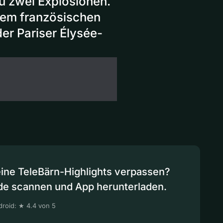
u zwei Explosionen.
Dem französischen
der Pariser Élysée-
eine TeleBärn-Highlights verpassen?
de scannen und App herunterladen.
roid: ★ 4.4 von 5