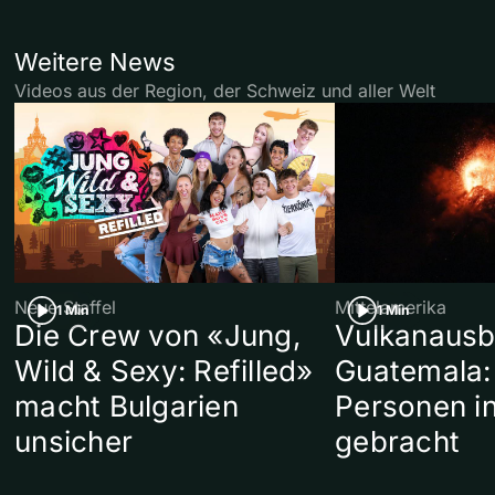
Weitere News
Videos aus der Region, der Schweiz und aller Welt
Neue Staffel
Mittelamerika
1 Min
1 Min
Die Crew von «Jung,
Vulkanausb
Wild & Sexy: Refilled»
Guatemala:
macht Bulgarien
Personen in
unsicher
gebracht