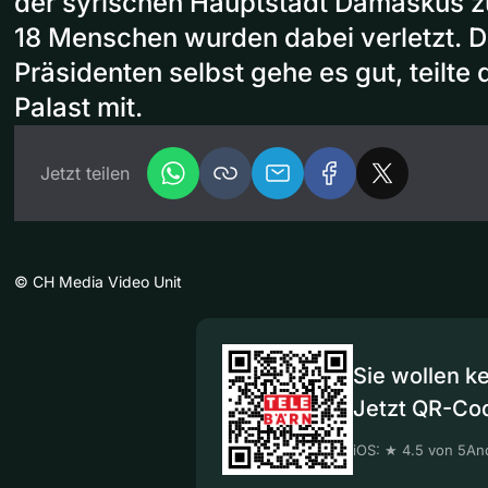
der syrischen Hauptstadt Damaskus z
18 Menschen wurden dabei verletzt. 
Präsidenten selbst gehe es gut, teilte 
Palast mit.
Jetzt teilen
©
CH Media Video Unit
Sie wollen k
Jetzt QR-Co
iOS: ★ 4.5 von 5
And