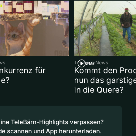
ws
TeleBärn News
3 Min
nkurrenz für
Kommt den Pro
te?
nun das garstig
in die Quere?
eine TeleBärn-Highlights verpassen?
de scannen und App herunterladen.