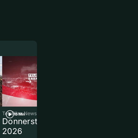
TeleBärn News
TeleBärn News
15 Min
3 Min
Donnerstag, 6. August
Knall bei de
2026
Bern