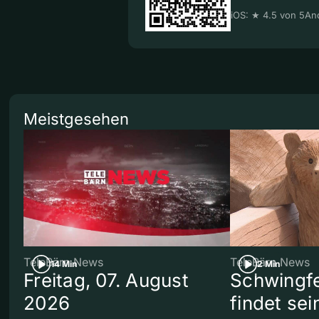
iOS: ★ 4.5 von 5
And
Meistgesehen
TeleBärn News
TeleBärn News
14 Min
2 Min
Freitag, 07. August
Schwingf
2026
findet se