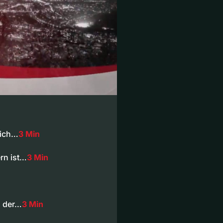
lich…
3 Min
rn ist…
3 Min
n der…
3 Min