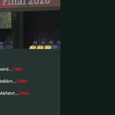
r wird…
1 Min
eleBärn…
2 Min
 Abfahrt…
2 Min