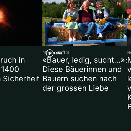
Neue Staffel
B
1 Min
ruch in
«Bauer, ledig, sucht…»:
 1400
Diese Bäuerinnen und
 Sicherheit
Bauern suchen nach
l
der grossen Liebe