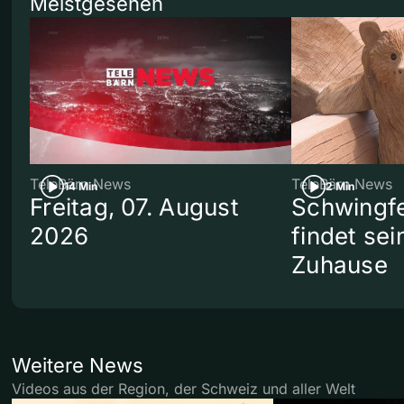
Meistgesehen
TeleBärn News
TeleBärn News
14 Min
2 Min
Freitag, 07. August
Schwingf
2026
findet se
Zuhause
Weitere News
Videos aus der Region, der Schweiz und aller Welt