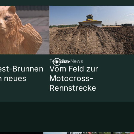
TeleBärn News
3 Min
est-Brunnen
Vom Feld zur
in neues
Motocross-
Rennstrecke