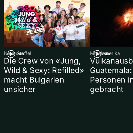
Neue Staffel
Mittelamerika
1 Min
1 Min
Die Crew von «Jung,
Vulkanausb
Wild & Sexy: Refilled»
Guatemala:
macht Bulgarien
Personen in
unsicher
gebracht