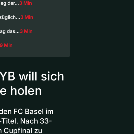
ieg der…
3 Min
ezüglich…
3 Min
ntag das…
3 Min
19 Min
YB will sich
e holen
den FC Basel im
Titel. Nach 33-
n Cupfinal zu