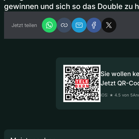
gewinnen und sich so das Double zu h
Jetzt teilen
Sie wollen k
Jetzt QR-Co
iOS: ★ 4.5 von 5
And