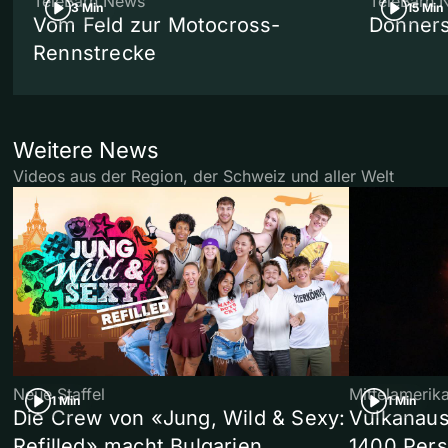
TeleBärn News
TeleBärn 
3 Min
15 Min
Vom Feld zur Motocross-
Donners
Rennstrecke
Weitere News
Videos aus der Region, der Schweiz und aller Welt
Neue Staffel
Mittelamerik
1 Min
1 Min
Die Crew von «Jung, Wild & Sexy:
Vulkanaus
Refilled» macht Bulgarien
1400 Pers