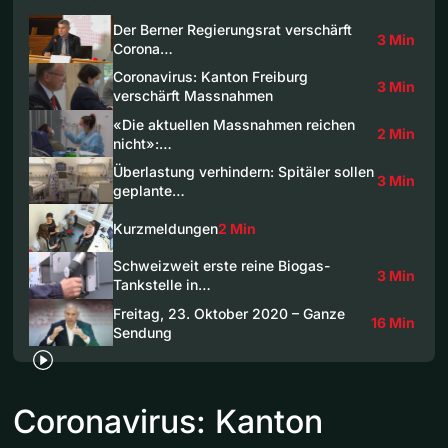
Der Berner Regierungsrat verschärft
3 Min
Corona…
Coronavirus: Kanton Freiburg
3 Min
verschärft Massnahmen
«Die aktuellen Massnahmen reichen
2 Min
nicht»:…
Überlastung verhindern: Spitäler sollen
3 Min
geplante…
Kurzmeldungen
2 Min
Schweizweit erste reine Biogas-
3 Min
Tankstelle in…
Freitag, 23. Oktober 2020 – Ganze
16 Min
Sendung
Coronavirus: Kanton