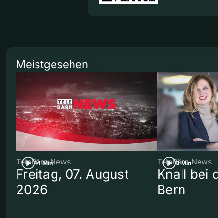
Meistgesehen
TeleBärn News
TeleBärn News
14 Min
3 Min
Freitag, 07. August
Knall bei
2026
Bern