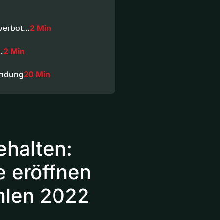
sverbot…
2 Min
…
2 Min
endung
20 Min
ehalten:
e eröffnen
hlen 2022