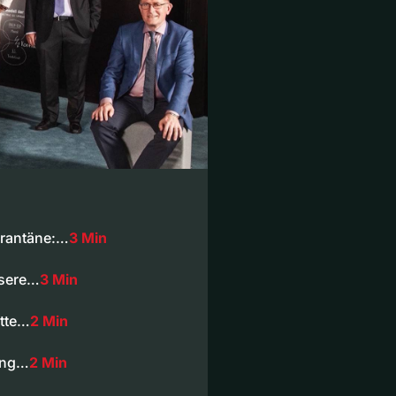
arantäne:…
3 Min
nsere…
3 Min
atte…
2 Min
ang…
2 Min