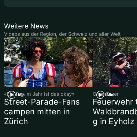
Weitere News
Videos aus der Region, der Schweiz und aller Welt
«Ein Tag im Jahr ist das okay»
Ohne Feuer
1 Min
1 Min
Street-Parade-Fans
Feuerwehr t
campen mitten in
Waldbrand
Zürich
g in Eyholz