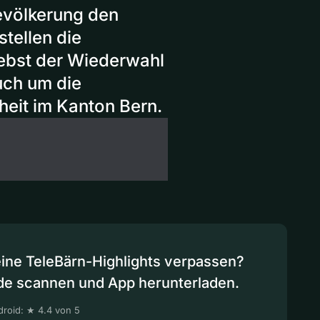
evölkerung den
tellen die
 Nebst der Wiederwahl
uch um die
heit im Kanton Bern.
eine TeleBärn-Highlights verpassen?
de scannen und App herunterladen.
roid: ★ 4.4 von 5