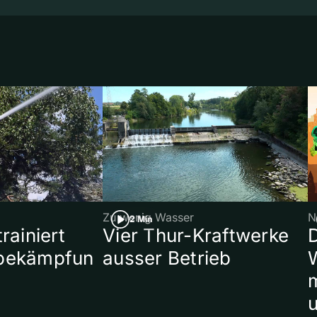
Zu wenig Wasser
N
2 Min
rainiert
Vier Thur-Kraftwerke
bekämpfun
ausser Betrieb
W