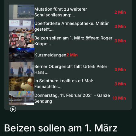
Mutation führt zu weiterer
2 Min
Schulschliessung:…
Überforderte Armeeapotheke: Militär
3 Min
gesteht…
Beizen sollen am 1. März öffnen: Roger
3 Min
Köppel…
Kurzmeldungen
2 Min
Berner Obergericht fällt Urteil: Peter
3 Min
Hans…
In Solothurn knallt es elf Mal:
3 Min
Fasnächtler…
Donnerstag, 11. Februar 2021 – Ganze
18 Min
Sendung
Beizen sollen am 1. März