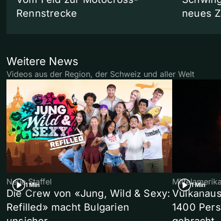
Rennstrecke
neues 
Weitere News
Videos aus der Region, der Schweiz und aller Welt
Neue Staffel
Mittelamerik
1 Min
1 Min
Die Crew von «Jung, Wild & Sexy:
Vulkanaus
Refilled» macht Bulgarien
1400 Pers