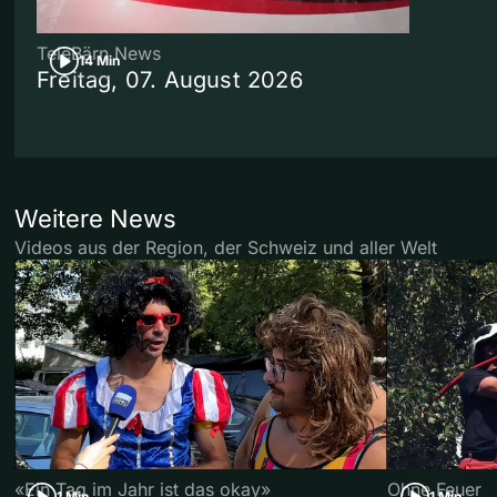
TeleBärn News
14 Min
Freitag, 07. August 2026
Weitere News
Videos aus der Region, der Schweiz und aller Welt
«Ein Tag im Jahr ist das okay»
Ohne Feuer
1 Min
1 Min