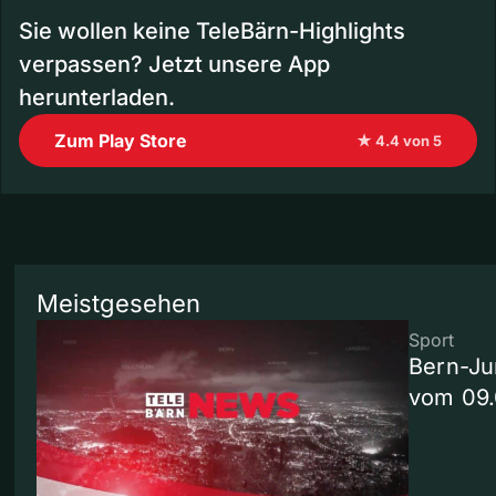
Sie wollen keine TeleBärn-Highlights
verpassen? Jetzt unsere App
herunterladen.
Zum Play Store
★ 4.4 von 5
Meistgesehen
Sport
Bern-Ju
vom 09