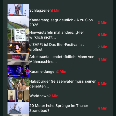
Schlagzeilen
1 Min
Kandersteg sagt deutlich JA zu Sion
3 Min
2026
Hinweistafeln mal anders: „Hier
4 Min
wirklich nicht…
o’ZAPFt is! Das Bier-Festival ist
2 Min
eröffnet
Arbeitsunfall endet tödlich: Mann von
1 Min
Mähmaschine…
Kurzmeldungen
2 Min
Habsburger Geissenvater muss seinen
3 Min
geliebten…
Worldnews
2 Min
20 Meter hohe Sprünge im Thuner
4 Min
Strandbad?