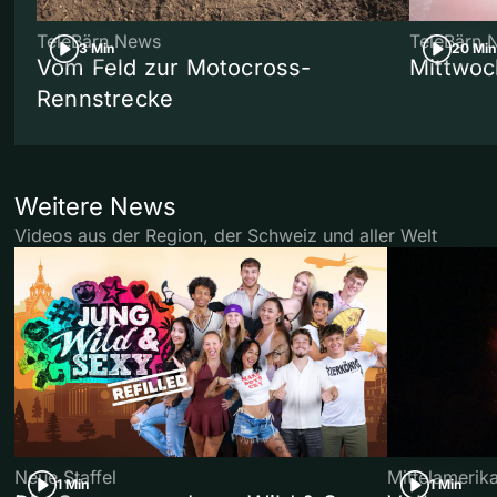
TeleBärn News
TeleBärn 
3 Min
20 Min
Vom Feld zur Motocross-
Mittwoc
Rennstrecke
Weitere News
Videos aus der Region, der Schweiz und aller Welt
Neue Staffel
Mittelamerik
1 Min
1 Min