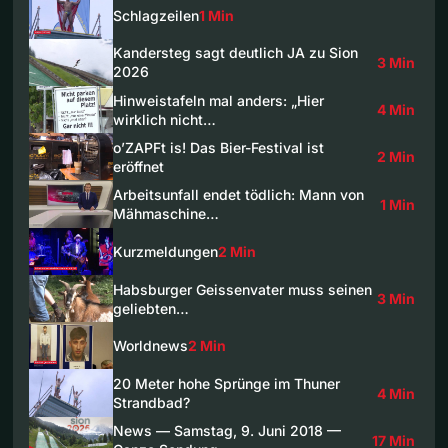
Schlagzeilen
1 Min
Kandersteg sagt deutlich JA zu Sion
3 Min
2026
Hinweistafeln mal anders: „Hier
4 Min
wirklich nicht…
o’ZAPFt is! Das Bier-Festival ist
2 Min
eröffnet
Arbeitsunfall endet tödlich: Mann von
1 Min
Mähmaschine…
Kurzmeldungen
2 Min
Habsburger Geissenvater muss seinen
3 Min
geliebten…
Worldnews
2 Min
20 Meter hohe Sprünge im Thuner
4 Min
Strandbad?
News — Samstag, 9. Juni 2018 —
17 Min