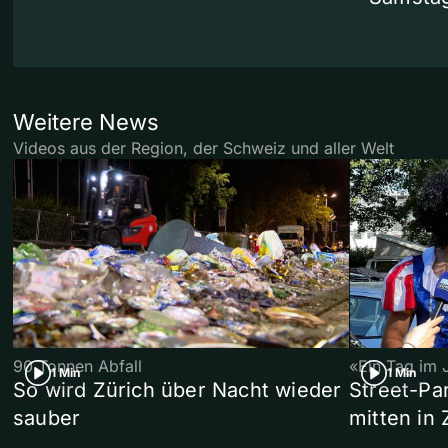
Weitere News
Videos aus der Region, der Schweiz und aller Welt
90 Tonnen Abfall
«Ein Tag im 
1 Min
1 Min
So wird Zürich über Nacht wieder
Street-P
sauber
mitten in 