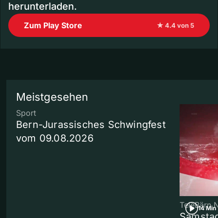
herunterladen.
Zum Play Store
★ 4.4 von 5
Meistgesehen
Sport
Bern-Jurassisches Schwingfest
vom 09.08.2026
TeleBärn 
14 Min
Samstag