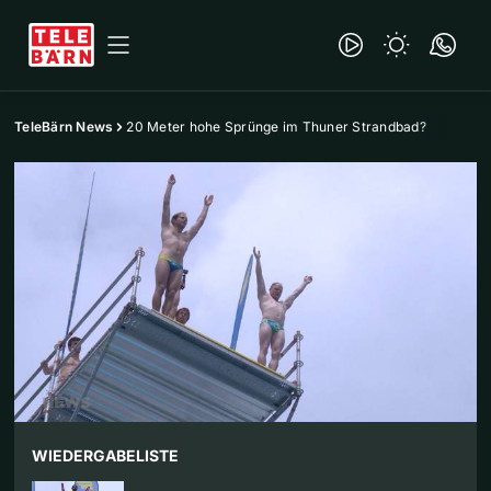
TeleBärn News
20 Meter hohe Sprünge im Thuner Strandbad?
WIEDERGABELISTE