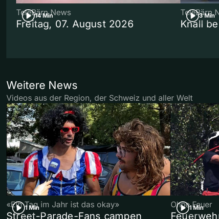
TeleBärn News
TeleBärn 
14 Min
3 Min
Freitag, 07. August 2026
Knall b
Weitere News
Videos aus der Region, der Schweiz und aller Welt
«Ein Tag im Jahr ist das okay»
Ohne Feuer
1 Min
1 Min
Street-Parade-Fans campen
Feuerwehr 