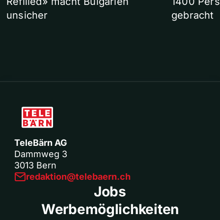
Refilled» macht Bulgarien
1400 Pers
unsicher
gebracht
TeleBärn AG
Dammweg 3
3013 Bern
redaktion@telebaern.ch
Jobs
Werbemöglichkeiten