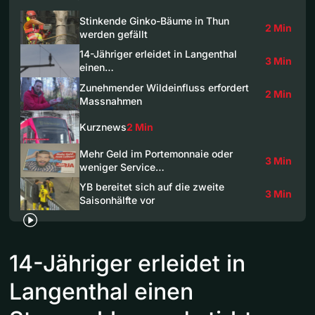
Stinkende Ginko-Bäume in Thun
2 Min
werden gefällt
14-Jähriger erleidet in Langenthal
3 Min
einen…
Zunehmender Wildeinfluss erfordert
2 Min
Massnahmen
Kurznews
2 Min
Mehr Geld im Portemonnaie oder
3 Min
weniger Service…
YB bereitet sich auf die zweite
3 Min
Saisonhälfte vor
14-Jähriger erleidet in
Langenthal einen