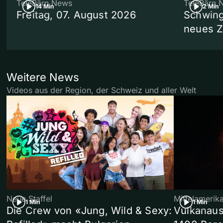
TeleBärn News
TeleBärn 
14 Min
2 Min
Freitag, 07. August 2026
Schwing
neues 
Weitere News
Videos aus der Region, der Schweiz und aller Welt
Neue Staffel
Mittelamerik
1 Min
1 Min
Die Crew von «Jung, Wild & Sexy:
Vulkanaus