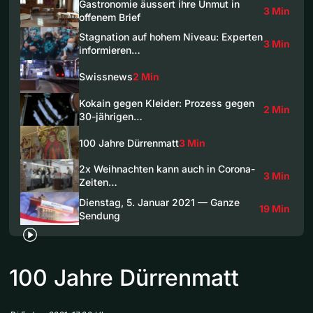
Gastronomie äussert ihre Unmut in
3 Min
offenem Brief
Stagnation auf hohem Niveau: Experten
3 Min
informieren…
Swissnews
2 Min
Kokain gegen Kleider: Prozess gegen
2 Min
30-jährigen…
100 Jahre Dürrenmatt
3 Min
2x Weihnachten kann auch in Corona-
3 Min
Zeiten…
Dienstag, 5. Januar 2021 — Ganze
19 Min
Sendung
100 Jahre Dürrenmatt