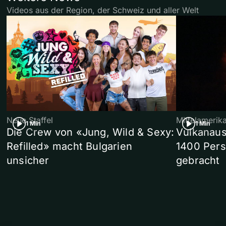
Videos aus der Region, der Schweiz und aller Welt
Neue Staffel
Mittelamerik
1 Min
1 Min
Die Crew von «Jung, Wild & Sexy:
Vulkanaus
Refilled» macht Bulgarien
1400 Pers
unsicher
gebracht