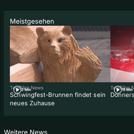
Meistgesehen
TeleBärn News
TeleBärn 
2 Min
15 Min
Schwingfest-Brunnen findet sein
Donners
neues Zuhause
Weitere News