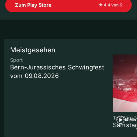
Zum Play Store
★ 4.4 von 5
Meistgesehen
Sport
Bern-Jurassisches Schwingfest
vom 09.08.2026
TeleBärn 
14 Min
Samstag