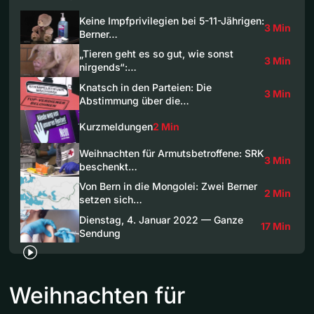
Keine Impfprivilegien bei 5-11-Jährigen:
3 Min
Berner…
„Tieren geht es so gut, wie sonst
3 Min
nirgends“:…
Knatsch in den Parteien: Die
3 Min
Abstimmung über die…
Kurzmeldungen
2 Min
Weihnachten für Armutsbetroffene: SRK
3 Min
beschenkt…
Von Bern in die Mongolei: Zwei Berner
2 Min
setzen sich…
Dienstag, 4. Januar 2022 — Ganze
17 Min
Sendung
Weihnachten für