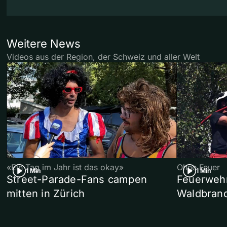
Weitere News
Videos aus der Region, der Schweiz und aller Welt
«Ein Tag im Jahr ist das okay»
Ohne Feuer
1 Min
1 Min
Street-Parade-Fans campen
Feuerwehr 
mitten in Zürich
Waldbrand