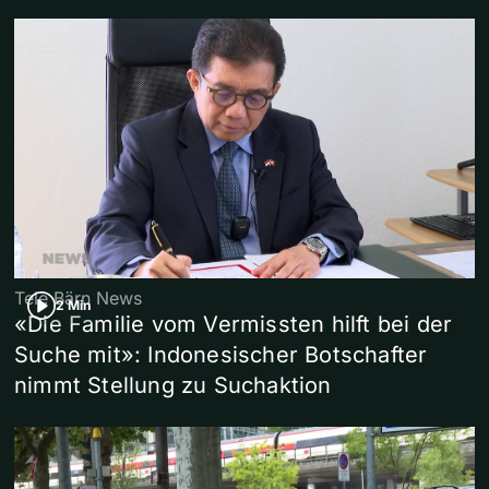
Tele Bärn News
2 Min
«Die Familie vom Vermissten hilft bei der
Suche mit»: Indonesischer Botschafter
nimmt Stellung zu Suchaktion