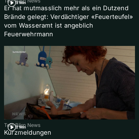
Tele Bärn News
3 Min
Er hat mutmasslich mehr als ein Dutzend
Brände gelegt: Verdächtiger «Feuerteufel»
vom Wasseramt ist angeblich
Feuerwehrmann
Tele Bärn News
2 Min
Kurzmeldungen