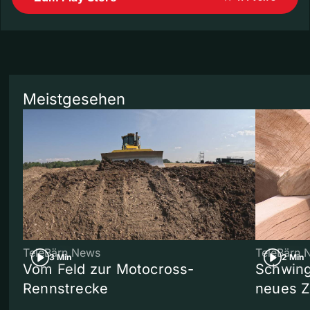
Meistgesehen
TeleBärn News
TeleBärn 
3 Min
2 Min
Vom Feld zur Motocross-
Schwing
Rennstrecke
neues 