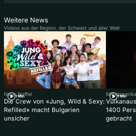
Weitere News
Videos aus der Region, der Schweiz und aller Welt
Neue Staffel
Mittelamerik
1 Min
1 Min
Die Crew von «Jung, Wild & Sexy:
Vulkanaus
Refilled» macht Bulgarien
1400 Pers
unsicher
gebracht