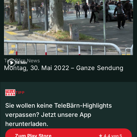
Tele Bärn News
14 Min
Montag, 30. Mai 2022 – Ganze Sendung
TIPP
Sie wollen keine TeleBärn-Highlights
verpassen? Jetzt unsere App
herunterladen.
Zum Play Store
★ 4.4 von 5