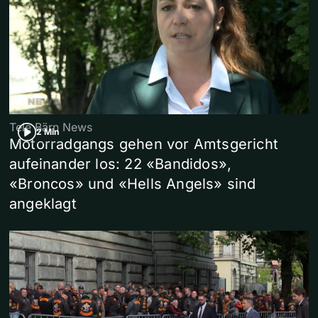
Tele Bärn News
2 Min
Motorradgangs gehen vor Amtsgericht
aufeinander los: 22 «Bandidos»,
«Broncos» und «Hells Angels» sind
angeklagt