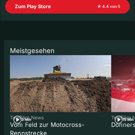
Zum Play Store
★ 4.4 von 5
Meistgesehen
TeleBärn News
TeleBärn 
3 Min
15 Min
Vom Feld zur Motocross-
Donners
Rennstrecke