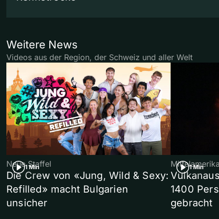
Weitere News
Videos aus der Region, der Schweiz und aller Welt
Neue Staffel
Mittelamerik
1 Min
1 Min
Die Crew von «Jung, Wild & Sexy:
Vulkanaus
Refilled» macht Bulgarien
1400 Pers
unsicher
gebracht