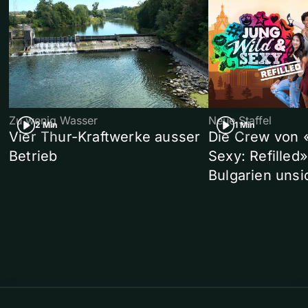
Zu wenig Wasser
Neue Staffel
2 Min
1 Min
Vier Thur-Kraftwerke ausser
Die Crew von 
Betrieb
Sexy: Refilled
Bulgarien unsi