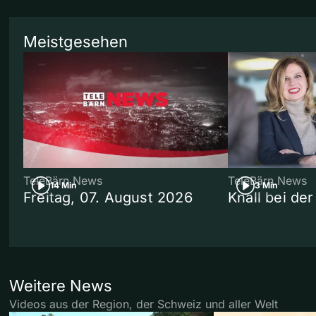
Meistgesehen
TeleBärn News
TeleBärn News
14 Min
3 Min
Freitag, 07. August 2026
Knall bei de
Weitere News
Videos aus der Region, der Schweiz und aller Welt