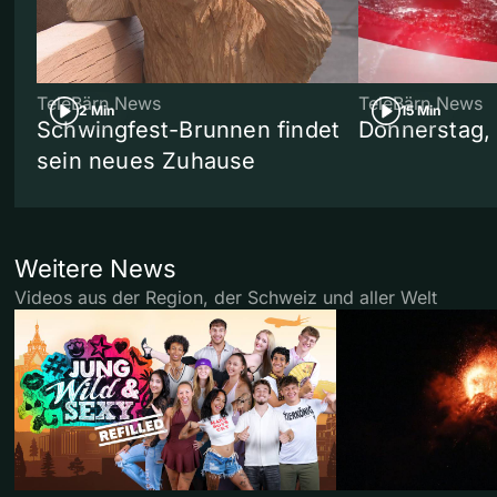
TeleBärn News
TeleBärn News
2 Min
15 Min
Schwingfest-Brunnen findet
Donnerstag,
sein neues Zuhause
Weitere News
Videos aus der Region, der Schweiz und aller Welt