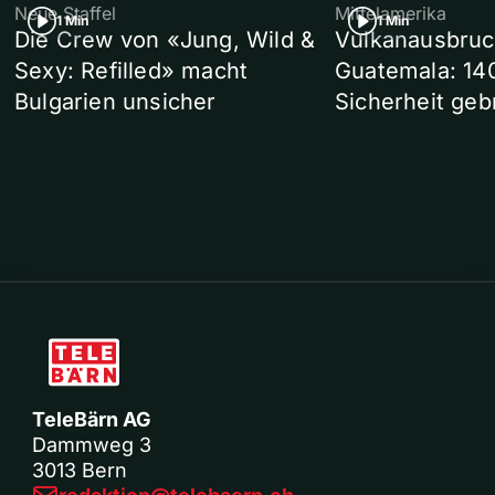
Neue Staffel
Mittelamerika
1 Min
1 Min
Die Crew von «Jung, Wild &
Vulkanausbruc
Sexy: Refilled» macht
Guatemala: 14
Bulgarien unsicher
Sicherheit geb
TeleBärn AG
Dammweg 3
3013 Bern