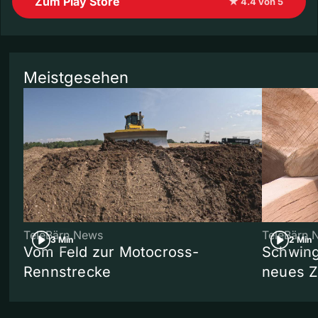
Zum Play Store
★ 4.4 von 5
Meistgesehen
TeleBärn News
TeleBärn 
3 Min
2 Min
Vom Feld zur Motocross-
Schwing
Rennstrecke
neues 