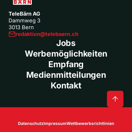
TeleBärn AG
Dammweg 3
3013 Bern
redaktion@telebaern.ch
Jobs
Werbemöglichkeiten
Empfang
Medienmitteilungen
Kontakt
Datenschutz
Impressum
Wettbewerbsrichtlinien