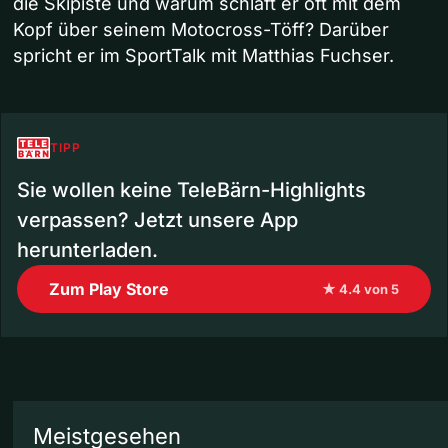
die Skipiste und warum schläft er oft mit dem
Kopf über seinem Motocross-Töff? Darüber
spricht er im SportTalk mit Matthias Fuchser.
TIPP
Sie wollen keine TeleBärn-Highlights
verpassen? Jetzt unsere App
herunterladen.
Zum Play Store
★ 4.4 von 5
Meistgesehen