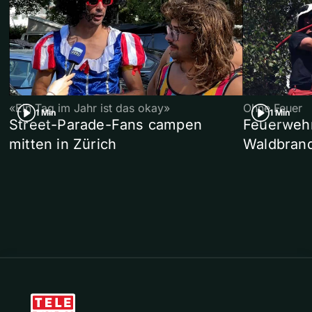
«Ein Tag im Jahr ist das okay»
Ohne Feuer
1 Min
1 Min
Street-Parade-Fans campen
Feuerwehr 
mitten in Zürich
Waldbrand