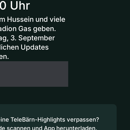
20 Uhr
em Hussein und viele
adion Gas geben.
ag, 3. September
dlichen Updates
en.
eine TeleBärn-Highlights verpassen?
de scannen und App herunterladen.