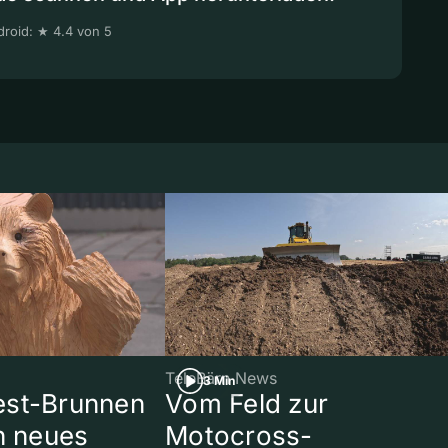
roid: ★ 4.4 von 5
TeleBärn News
3 Min
est-Brunnen
Vom Feld zur
in neues
Motocross-