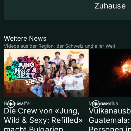
Zuhause
Weitere News
Videos aus der Region, der Schweiz und aller Welt
Neue Staffel
Mittelamerika
1 Min
1 Min
Die Crew von «Jung,
Vulkanausb
Wild & Sexy: Refilled»
Guatemala:
macht Bulgarien
Personen in