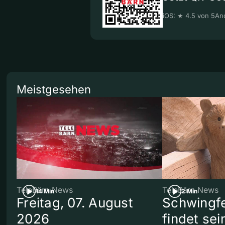
iOS: ★ 4.5 von 5
And
Meistgesehen
TeleBärn News
TeleBärn News
14 Min
2 Min
Freitag, 07. August
Schwingf
2026
findet se