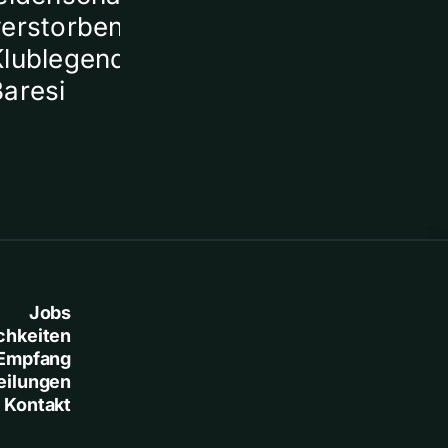
verstorbener
Klublegende Franco
Baresi
Jobs
chkeiten
Empfang
eilungen
Kontakt