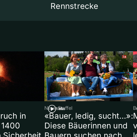
Rennstrecke
Neue Staffel
B
1 Min
ruch in
«Bauer, ledig, sucht…»:
 1400
Diese Bäuerinnen und
 Sicherheit
Bauern suchen nach
l