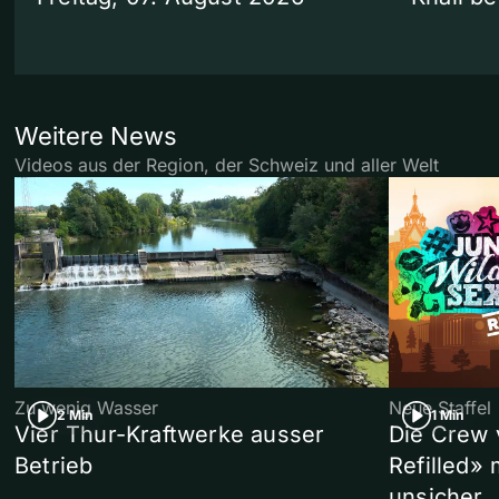
Weitere News
Videos aus der Region, der Schweiz und aller Welt
Zu wenig Wasser
Neue Staffel
2 Min
1 Min
Vier Thur-Kraftwerke ausser
Die Crew 
Betrieb
Refilled»
unsicher