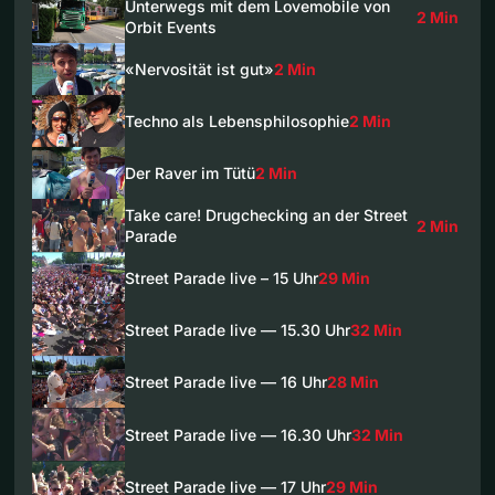
Unterwegs mit dem Lovemobile von
2 Min
Orbit Events
«Nervosität ist gut»
2 Min
Techno als Lebensphilosophie
2 Min
Der Raver im Tütü
2 Min
Take care! Drugchecking an der Street
2 Min
Parade
Street Parade live – 15 Uhr
29 Min
Street Parade live — 15.30 Uhr
32 Min
Street Parade live — 16 Uhr
28 Min
Street Parade live — 16.30 Uhr
32 Min
Street Parade live — 17 Uhr
29 Min