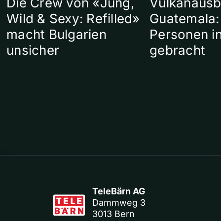
Die Crew von «Jung,
Vulkanausb
Wild & Sexy: Refilled»
Guatemala:
macht Bulgarien
Personen in
unsicher
gebracht
TeleBärn AG
Dammweg 3
3013 Bern