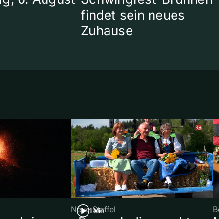
findet sein neues
Zuhause
Neue Staffel
B
1 Min