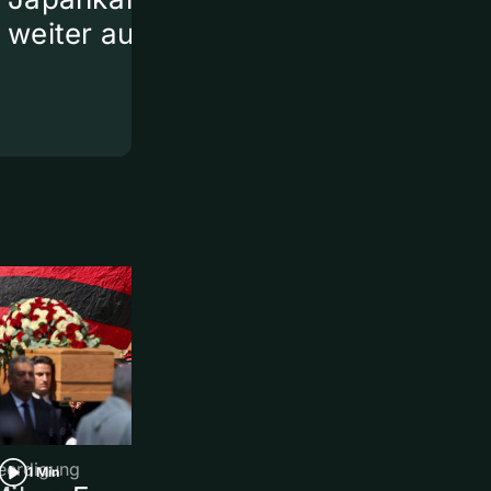
weiter aus
2026
eerdigung
Legionellen-Ausbruch 
1 Min
1 Min