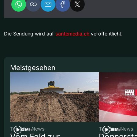
Die Sendung wird auf
santemedia.ch
veröffentlicht.
Meistgesehen
TeleBärn News
TeleBärn News
3 Min
15 Min
Vom Feld zur
Donnersta