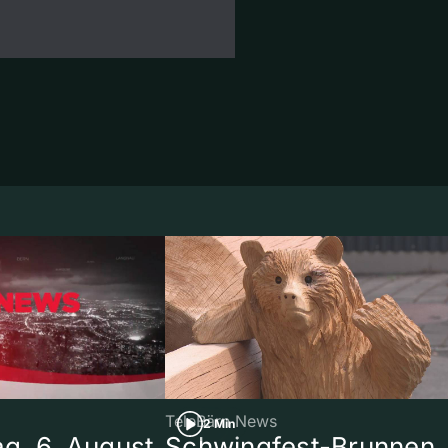
TeleBärn News
2 Min
g, 6. August
Schwingfest-Brunnen