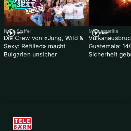
Neue Staffel
Mittelamerika
1 Min
1 Min
Die Crew von «Jung, Wild &
Vulkanausbruc
Sexy: Refilled» macht
Guatemala: 14
Bulgarien unsicher
Sicherheit geb