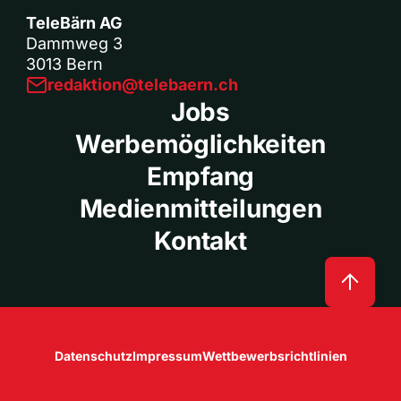
TeleBärn AG
Dammweg 3
3013 Bern
redaktion@telebaern.ch
Jobs
Werbemöglichkeiten
Empfang
Medienmitteilungen
Kontakt
Datenschutz
Impressum
Wettbewerbsrichtlinien