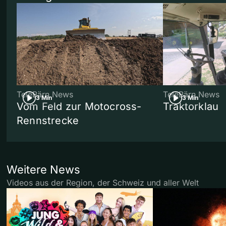
TeleBärn News
TeleBärn News
3 Min
3 Min
Vom Feld zur Motocross-
Traktorklau
Rennstrecke
Weitere News
Videos aus der Region, der Schweiz und aller Welt