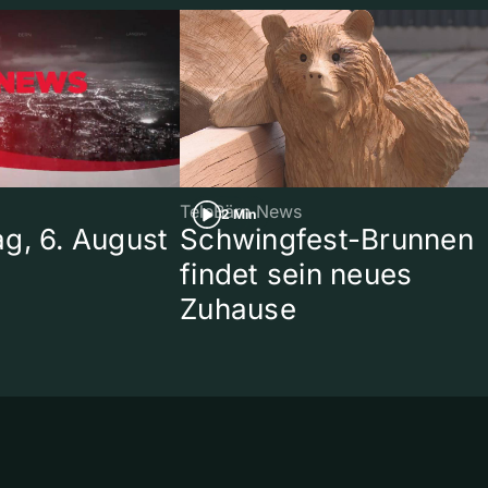
TeleBärn News
2 Min
g, 6. August
Schwingfest-Brunnen
findet sein neues
Zuhause