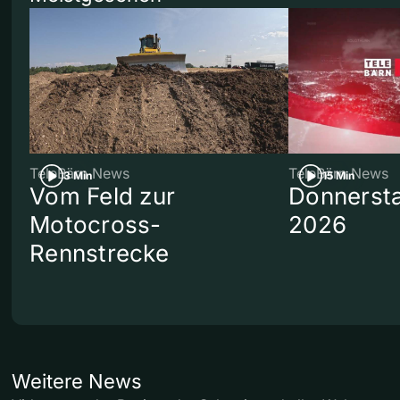
TeleBärn News
TeleBärn News
3 Min
15 Min
Vom Feld zur
Donnersta
Motocross-
2026
Rennstrecke
Weitere News