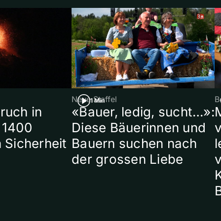
Neue Staffel
B
1 Min
ruch in
«Bauer, ledig, sucht…»:
 1400
Diese Bäuerinnen und
 Sicherheit
Bauern suchen nach
l
der grossen Liebe