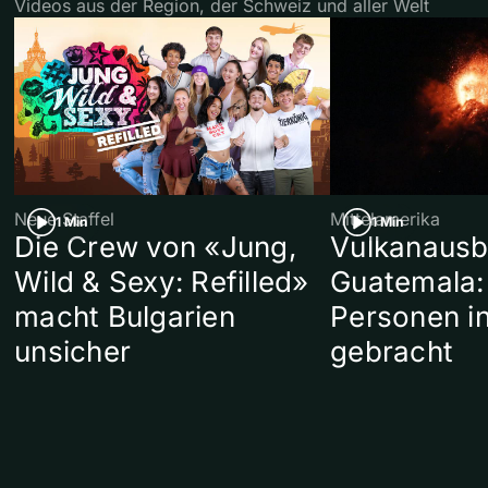
Videos aus der Region, der Schweiz und aller Welt
Neue Staffel
Mittelamerika
1 Min
1 Min
Die Crew von «Jung,
Vulkanausb
Wild & Sexy: Refilled»
Guatemala:
macht Bulgarien
Personen in
unsicher
gebracht