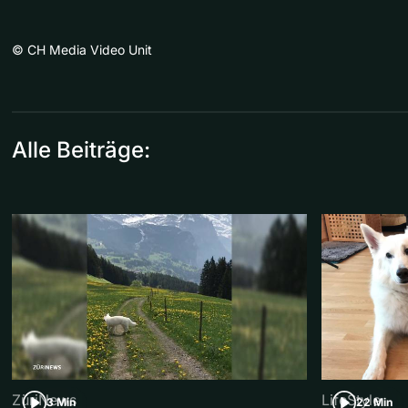
©
CH Media Video Unit
Alle Beiträge:
ZüriNews
LifeStyle
3 Min
22 Min