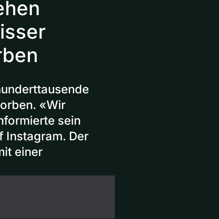
ehen
isser
rben
hunderttausende
torben. «Wir
nformierte sein
 Instagram. Der
it einer