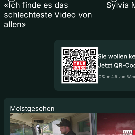
«Ich finde es das
Sylvia 
schlechteste Video von
allen»
Sie wollen k
Jetzt QR-Co
iOS: ★ 4.5 von 5
And
Meistgesehen