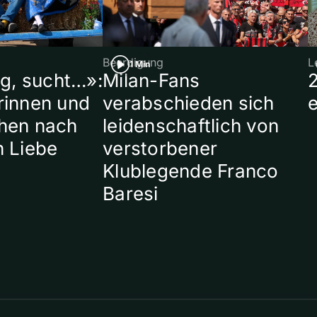
Beerdigung
L
1 Min
ig, sucht…»:
Milan-Fans
rinnen und
verabschieden sich
hen nach
leidenschaftlich von
n Liebe
verstorbener
Klublegende Franco
Baresi