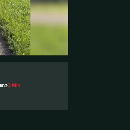
len»
3 Min