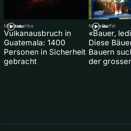
Mittelamerika
Neue Staffel
1 Min
1 Min
Vulkanausbruch in
«Bauer, led
Guatemala: 1400
Diese Bäue
Personen in Sicherheit
Bauern suc
gebracht
der grosse