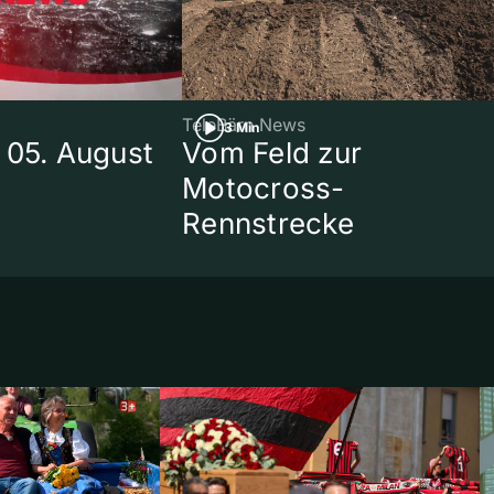
TeleBärn News
3 Min
 05. August
Vom Feld zur
Motocross-
Rennstrecke