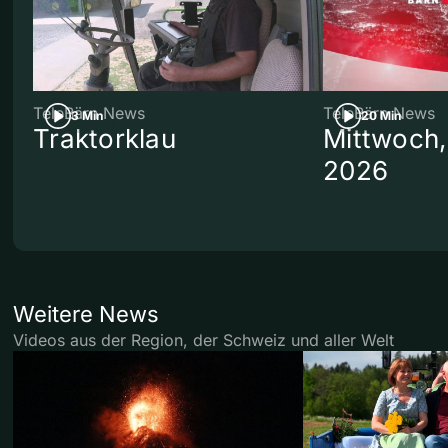
TeleBärn News
TeleBärn News
3 Min
20 Min
Traktorklau
Mittwoch,
2026
Weitere News
Videos aus der Region, der Schweiz und aller Welt