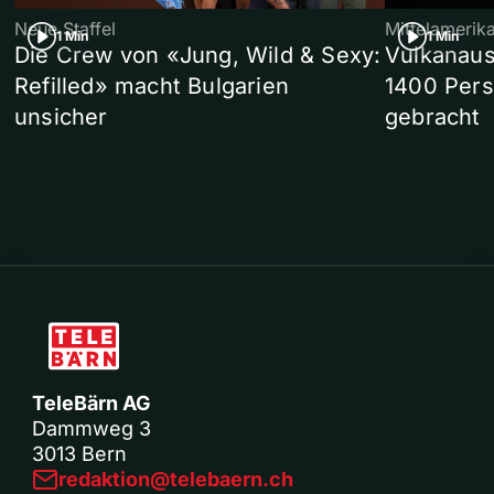
Neue Staffel
Mittelamerik
1 Min
1 Min
Die Crew von «Jung, Wild & Sexy:
Vulkanaus
Refilled» macht Bulgarien
1400 Pers
unsicher
gebracht
TeleBärn AG
Dammweg 3
3013 Bern
redaktion@telebaern.ch