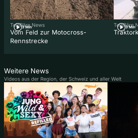
TeleBärn News
TeleBärn 
3 Min
3 Min
Vom Feld zur Motocross-
Traktor
Rennstrecke
Weitere News
Videos aus der Region, der Schweiz und aller Welt