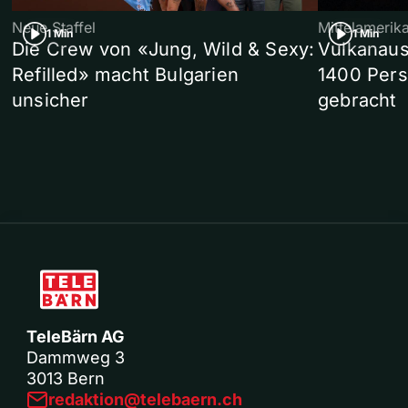
Neue Staffel
Mittelamerik
1 Min
1 Min
Die Crew von «Jung, Wild & Sexy:
Vulkanaus
Refilled» macht Bulgarien
1400 Pers
unsicher
gebracht
TeleBärn AG
Dammweg 3
3013 Bern
redaktion@telebaern.ch