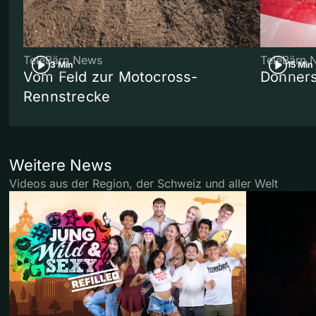
TeleBärn News
TeleBärn 
3 Min
15 Min
Vom Feld zur Motocross-
Donners
Rennstrecke
Weitere News
Videos aus der Region, der Schweiz und aller Welt