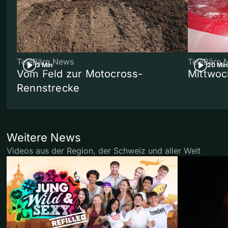
TeleBärn News
TeleBärn 
3 Min
20 Min
Vom Feld zur Motocross-
Mittwoc
Rennstrecke
Weitere News
Videos aus der Region, der Schweiz und aller Welt