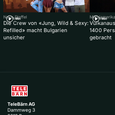
Neue Staffel
Mittelamerik
1 Min
1 Min
Die Crew von «Jung, Wild & Sexy:
Vulkanaus
Refilled» macht Bulgarien
1400 Pers
unsicher
gebracht
TeleBärn AG
Dammweg 3