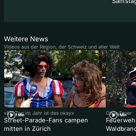
Samstag
Weitere News
Videos aus der Region, der Schweiz und aller Welt
«Ein Tag im Jahr ist das okay»
Ohne Feuer
1 Min
1 Min
Street-Parade-Fans campen
Feuerwehr 
mitten in Zürich
Waldbrand