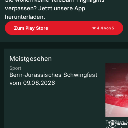
verpassen? Jetzt unsere App
herunterladen.
Zum Play Store
★ 4.4 von 5
Meistgesehen
Sport
Bern-Jurassisches Schwingfest
vom 09.08.2026
TeleBärn 
14 Min