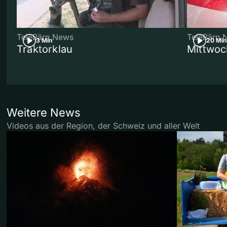
TeleBärn News
TeleBärn 
3 Min
20 Min
Traktorklau
Mittwoc
Weitere News
Videos aus der Region, der Schweiz und aller Welt