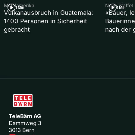
Mittelamerika
Neue Staffel
1 Min
1 Min
Vulkanausbruch in Guatemala:
«Bauer, l
1400 Personen in Sicherheit
Bäuerinne
gebracht
nach der 
TeleBärn AG
Dammweg 3
3013 Bern