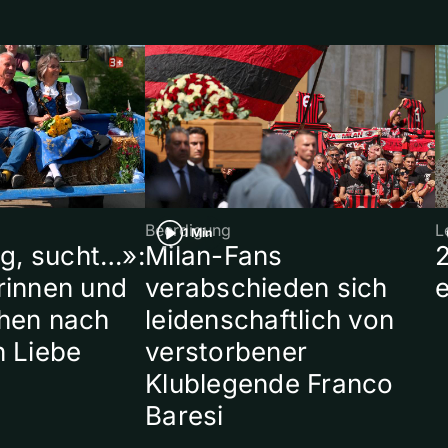
Beerdigung
L
1 Min
ig, sucht…»:
Milan-Fans
rinnen und
verabschieden sich
hen nach
leidenschaftlich von
n Liebe
verstorbener
Klublegende Franco
Baresi