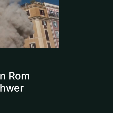
 in Rom
chwer