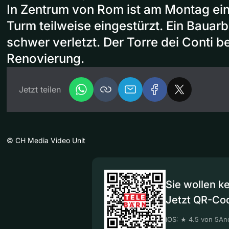
In Zentrum von Rom ist am Montag ein 
Turm teilweise eingestürzt. Ein Bauar
schwer verletzt. Der Torre dei Conti be
Renovierung.
Jetzt teilen
©
CH Media Video Unit
Sie wollen k
Jetzt QR-Co
iOS: ★ 4.5 von 5
And