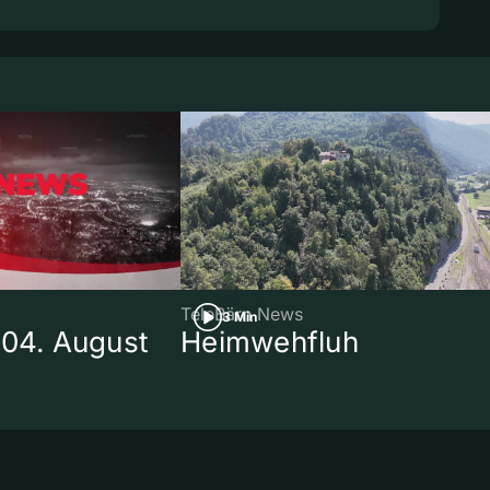
TeleBärn News
3 Min
 04. August
Heimwehfluh