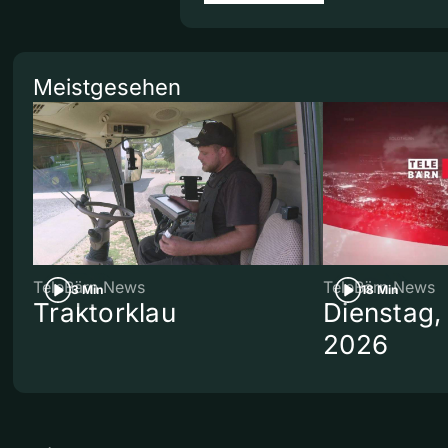
Meistgesehen
TeleBärn News
TeleBärn News
3 Min
18 Min
Traktorklau
Dienstag,
2026