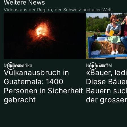
Weitere News
Videos aus der Region, der Schweiz und aller Welt
Mittelamerika
Neue Staffel
1 Min
1 Min
Vulkanausbruch in
«Bauer, led
Guatemala: 1400
Diese Bäue
Personen in Sicherheit
Bauern suc
gebracht
der grosse