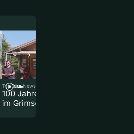
TeleBärn News
TeleBärn News
3 Min
3 Min
100 Jahre Gelmerbahn
Knatsch um
im Grimselgebiet
Thunstrass