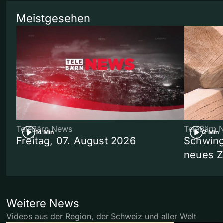
Meistgesehen
TeleBärn News
TeleBärn 
14 Min
2 Min
Freitag, 07. August 2026
Schwing
neues 
Weitere News
Videos aus der Region, der Schweiz und aller Welt