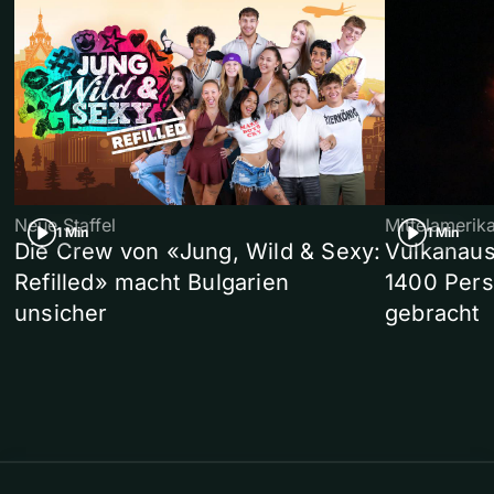
Neue Staffel
Mittelamerik
1 Min
1 Min
Die Crew von «Jung, Wild & Sexy:
Vulkanaus
Refilled» macht Bulgarien
1400 Pers
unsicher
gebracht