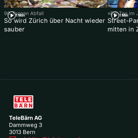
90 Tonnen Abfall
«Ein Tag im 
1 Min
1 Min
So wird Zürich über Nacht wieder
Street-P
sauber
mitten in 
TeleBärn AG
Dammweg 3
3013 Bern