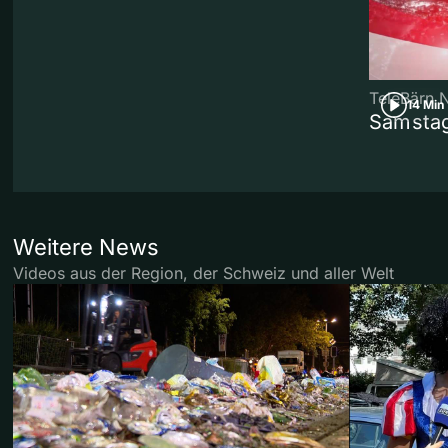
TeleBärn 
14 Min
Samstag
Weitere News
Videos aus der Region, der Schweiz und aller Welt