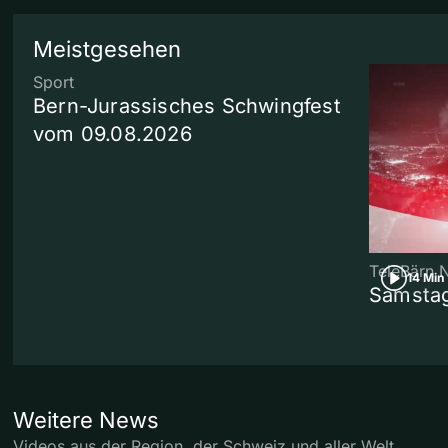
Meistgesehen
Sport
Bern-Jurassisches Schwingfest
vom 09.08.2026
TeleBärn 
14 Min
Samstag
Weitere News
Videos aus der Region, der Schweiz und aller Welt