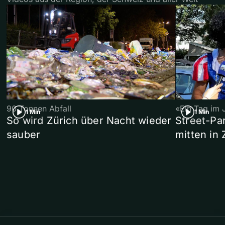
90 Tonnen Abfall
«Ein Tag im 
1 Min
1 Min
So wird Zürich über Nacht wieder
Street-P
sauber
mitten in 