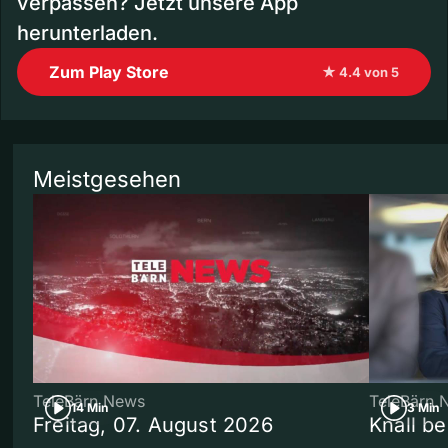
verpassen? Jetzt unsere App
herunterladen.
Zum Play Store
★ 4.4 von 5
Meistgesehen
TeleBärn News
TeleBärn 
14 Min
3 Min
Freitag, 07. August 2026
Knall b