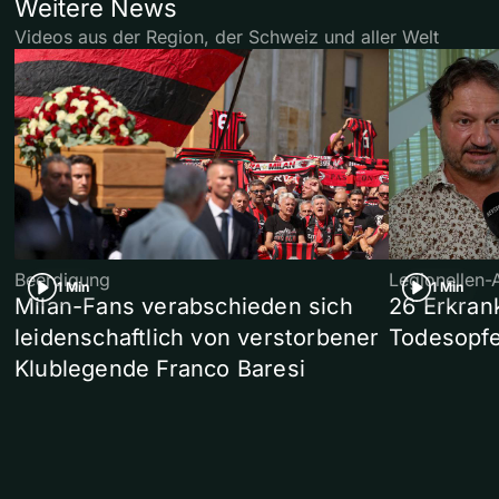
Weitere News
Videos aus der Region, der Schweiz und aller Welt
Beerdigung
Legionellen-
1 Min
1 Min
Milan-Fans verabschieden sich
26 Erkran
leidenschaftlich von verstorbener
Todesopfe
Klublegende Franco Baresi