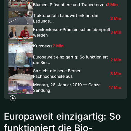
Blumen, Plüschtiere und Trauerkerzen
3 Min
Traktorunfall: Landwirt erklärt die
3 Min
Ladungs…
Krankenkasse-Prämien sollen überprüft
3 Min
werden
Kurznews
2 Min
Europaweit einzigartig: So funktioniert
2 Min
die Bio…
So sieht die neue Berner
3 Min
Fachhochschule aus
Montag, 28. Januar 2019 — Ganze
17 Min
Sendung
Europaweit einzigartig: So
funktioniert die Bio-