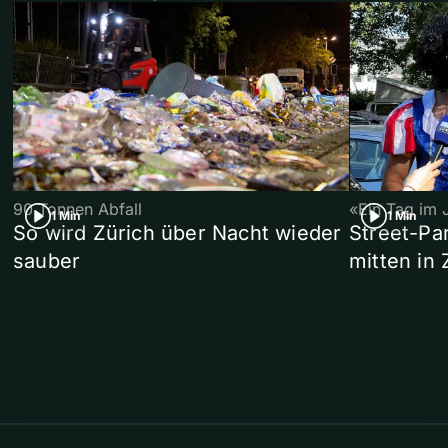
90 Tonnen Abfall
«Ein Tag im 
1 Min
1 Min
So wird Zürich über Nacht wieder
Street-P
sauber
mitten in 