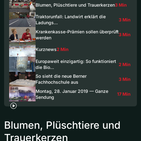
Blumen, Plüschtiere und Trauerkerzen
3 Min
Traktorunfall: Landwirt erklärt die
3 Min
Ladungs…
Krankenkasse-Prämien sollen überprüft
3 Min
werden
Kurznews
2 Min
Europaweit einzigartig: So funktioniert
2 Min
die Bio…
So sieht die neue Berner
3 Min
Fachhochschule aus
Montag, 28. Januar 2019 — Ganze
17 Min
Sendung
Blumen, Plüschtiere und
Trauerkerzen