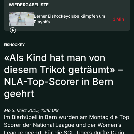
WIEDERGABELISTE
Berner Eishockeyclubs kämpfen um
3 Min
Playoffs
EISHOCKEY
«Als Kind hat man von
diesem Trikot geträumt» –
NLA-Top-Scorer in Bern
geehrt
Mo 3. März 2025, 15.16 Uhr
Im Bierhübeli in Bern wurden am Montag die Top
Scorer der National League und der Women’s
League geehrt. Für die SCL Tigers durfte Dario