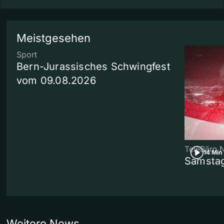
Meistgesehen
Sport
Bern-Jurassisches Schwingfest
vom 09.08.2026
TeleBärn 
14 Min
Samstag
Weitere News