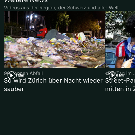
Videos aus der Region, der Schweiz und aller Welt
90 Tonnen Abfall
«Ein Tag im 
1 Min
1 Min
So wird Zürich über Nacht wieder
Street-P
sauber
mitten in 