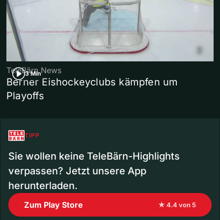
TeleBärn News
3 Min
Berner Eishockeyclubs kämpfen um
Playoffs
TIPP
Sie wollen keine TeleBärn-Highlights
verpassen? Jetzt unsere App
herunterladen.
Zum Play Store
★ 4.4 von 5