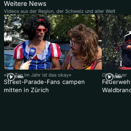
Weitere News
Videos aus der Region, der Schweiz und aller Welt
«Ein Tag im Jahr ist das okay»
Ohne Feuer
1 Min
1 Min
Street-Parade-Fans campen
Feuerwehr 
mitten in Zürich
Waldbrand