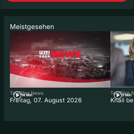
Meistgesehen
TeleBärn News
TeleBärn 
14 Min
3 Min
Freitag, 07. August 2026
Knall b