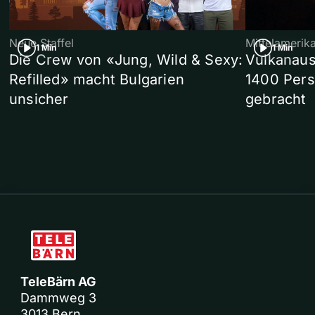
Neue Staffel
Mittelamerik
1 Min
1 Min
Die Crew von «Jung, Wild & Sexy:
Vulkanaus
Refilled» macht Bulgarien
1400 Pers
unsicher
gebracht
TeleBärn AG
Dammweg 3
3013 Bern