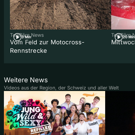
TeleBärn News
TeleBärn 
3 Min
20 Min
Vom Feld zur Motocross-
Mittwoc
Rennstrecke
Weitere News
Videos aus der Region, der Schweiz und aller Welt