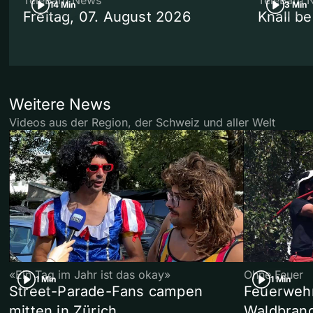
TeleBärn News
TeleBärn 
14 Min
3 Min
Freitag, 07. August 2026
Knall b
Weitere News
Videos aus der Region, der Schweiz und aller Welt
«Ein Tag im Jahr ist das okay»
Ohne Feuer
1 Min
1 Min
Street-Parade-Fans campen
Feuerwehr 
mitten in Zürich
Waldbrand