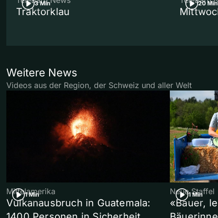
TeleBärn News
TeleBärn 
3 Min
20 Min
Traktorklau
Mittwoc
Weitere News
Videos aus der Region, der Schweiz und aller Welt
Mittelamerika
Neue Staffel
1 Min
1 Min
Vulkanausbruch in Guatemala:
«Bauer, l
1400 Personen in Sicherheit
Bäuerinne