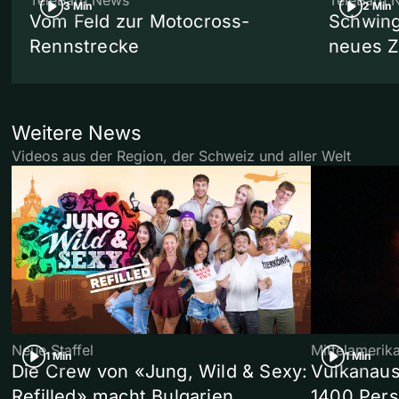
TeleBärn News
TeleBärn 
3 Min
2 Min
Vom Feld zur Motocross-
Schwing
Rennstrecke
neues 
Weitere News
Videos aus der Region, der Schweiz und aller Welt
Neue Staffel
Mittelamerik
1 Min
1 Min
Die Crew von «Jung, Wild & Sexy:
Vulkanaus
Refilled» macht Bulgarien
1400 Pers