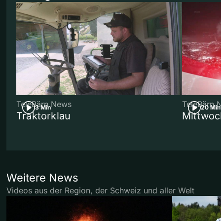
TeleBärn News
TeleBärn 
3 Min
20 Min
Traktorklau
Mittwoc
Weitere News
Videos aus der Region, der Schweiz und aller Welt