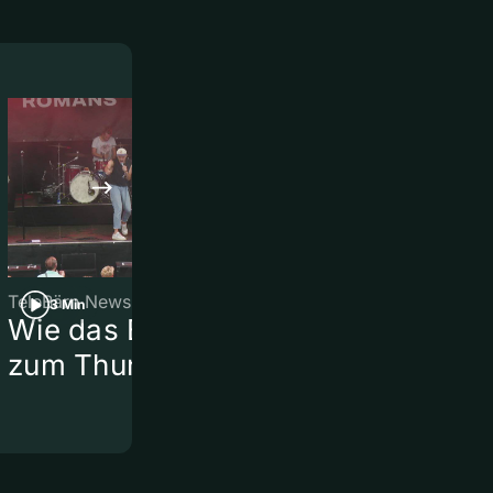
TeleBärn News
TeleBärn News
3 Min
3 Min
Wie das Brügglifest
Vom Feld zu
zum Thunfest wurde
Motocross-
Rennstreck