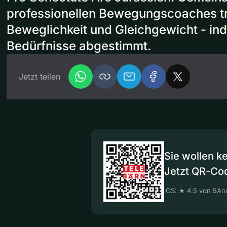
professionellen Bewegungscoaches tra
Beweglichkeit und Gleichgewicht - indi
Bedürfnisse abgestimmt.
Jetzt teilen
Sie wollen k
Jetzt QR-Co
iOS: ★ 4.5 von 5
And