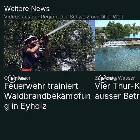
Weitere News
Videos aus der Region, der Schweiz und aller Welt
Ohne Feuer
Zu wenig Wasser
1 Min
2 Min
Feuerwehr trainiert
Vier Thur-K
Waldbrandbekämpfun
ausser Betr
g in Eyholz