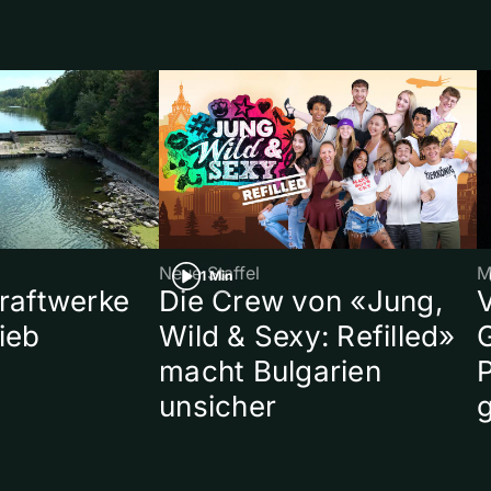
Neue Staffel
M
1 Min
raftwerke
Die Crew von «Jung,
ieb
Wild & Sexy: Refilled»
macht Bulgarien
P
unsicher