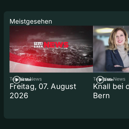
Meistgesehen
TeleBärn News
TeleBärn News
14 Min
3 Min
Freitag, 07. August
Knall bei
2026
Bern