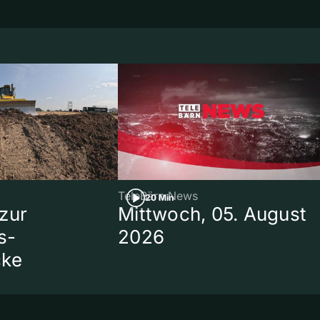
TeleBärn News
20 Min
zur
Mittwoch, 05. August
s-
2026
cke