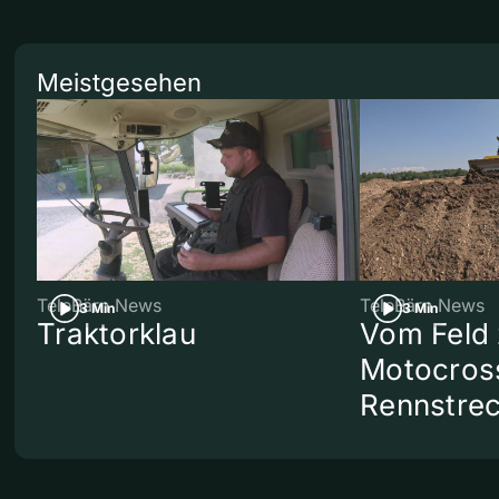
Meistgesehen
TeleBärn News
TeleBärn News
3 Min
3 Min
Traktorklau
Vom Feld 
Motocros
Rennstre