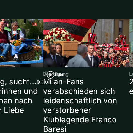
Beerdigung
L
1 Min
ig, sucht…»:
Milan-Fans
rinnen und
verabschieden sich
hen nach
leidenschaftlich von
n Liebe
verstorbener
Klublegende Franco
Baresi