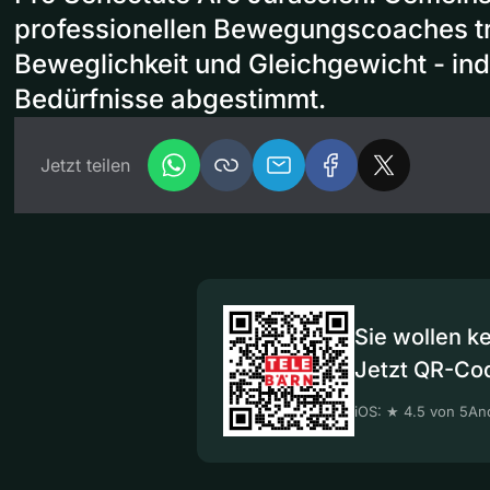
professionellen Bewegungscoaches tra
Beweglichkeit und Gleichgewicht - indi
Bedürfnisse abgestimmt.
Jetzt teilen
Sie wollen k
Jetzt QR-Co
iOS: ★ 4.5 von 5
And