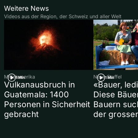
Weitere News
Videos aus der Region, der Schweiz und aller Welt
Mittelamerika
Neue Staffel
1 Min
1 Min
Vulkanausbruch in
«Bauer, led
Guatemala: 1400
Diese Bäue
Personen in Sicherheit
Bauern suc
gebracht
der grosse